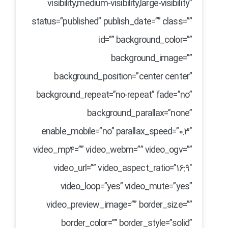
visibility,medium-visibility,large-visibility”
status=”published” publish_date=”” class=””
id=”” background_color=””
background_image=””
background_position=”center center”
background_repeat=”no-repeat” fade=”no”
background_parallax=”none”
enable_mobile=”no” parallax_speed=”0.3″
video_mp4=”” video_webm=”” video_ogv=””
video_url=”” video_aspect_ratio=”16:9″
video_loop=”yes” video_mute=”yes”
video_preview_image=”” border_size=””
border_color=”” border_style=”solid”