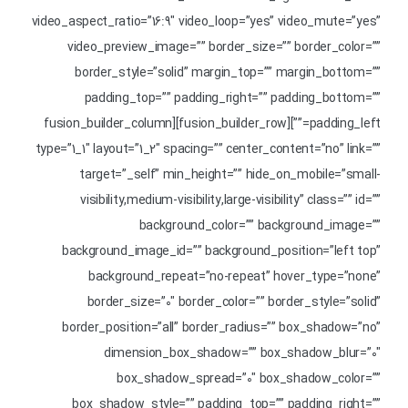
video_aspect_ratio=”16:9″ video_loop=”yes” video_mute=”yes”
video_preview_image=”” border_size=”” border_color=””
border_style=”solid” margin_top=”” margin_bottom=””
padding_top=”” padding_right=”” padding_bottom=””
padding_left=””][fusion_builder_row][fusion_builder_column
type=”1_1″ layout=”1_2″ spacing=”” center_content=”no” link=””
target=”_self” min_height=”” hide_on_mobile=”small-
visibility,medium-visibility,large-visibility” class=”” id=””
background_color=”” background_image=””
background_image_id=”” background_position=”left top”
background_repeat=”no-repeat” hover_type=”none”
border_size=”0″ border_color=”” border_style=”solid”
border_position=”all” border_radius=”” box_shadow=”no”
dimension_box_shadow=”” box_shadow_blur=”0″
box_shadow_spread=”0″ box_shadow_color=””
box_shadow_style=”” padding_top=”” padding_right=””