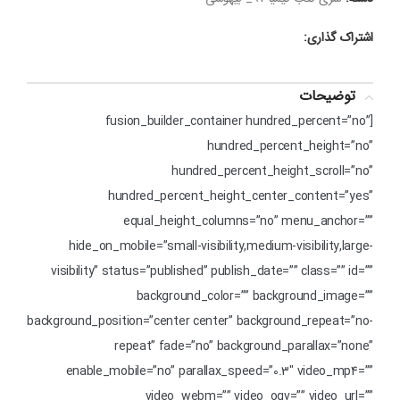
اشتراک گذاری:
توضیحات
[fusion_builder_container hundred_percent=”no”
hundred_percent_height=”no”
hundred_percent_height_scroll=”no”
hundred_percent_height_center_content=”yes”
equal_height_columns=”no” menu_anchor=””
hide_on_mobile=”small-visibility,medium-visibility,large-
visibility” status=”published” publish_date=”” class=”” id=””
background_color=”” background_image=””
background_position=”center center” background_repeat=”no-
repeat” fade=”no” background_parallax=”none”
enable_mobile=”no” parallax_speed=”0.3″ video_mp4=””
video_webm=”” video_ogv=”” video_url=””