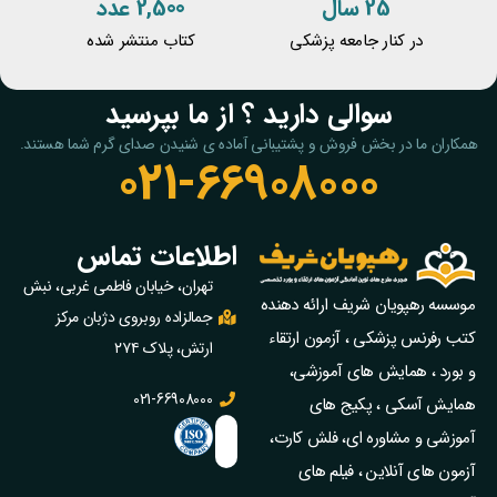
25 سال
2,500 عدد
در کنار جامعه پزشکی
کتاب منتشر شده
سوالی دارید ؟ از ما بپرسید
همکاران ما در بخش فروش و پشتیبانی آماده ی شنیدن صدای گرم شما هستند.
021-66908000
اطلاعات تماس
تهران، خیابان فاطمی غربی، نبش
موسسه رهپویان شریف ارائه دهنده
جمالزاده روبروی دژبان مرکز
کتب رفرنس پزشکی ، آزمون ارتقاء
ارتش، پلاک ۲۷۴
و بورد ، همایش های آموزشی،
021-66908000
همایش آسکی ، پکیج‌ های
آموزشی و مشاوره‌ ای، فلش کارت،
آزمون‌ های آنلاین ، فیلم‌ های