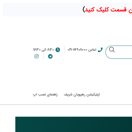
ین قسمت کلیک کنید
)
تماس 66908000-021
8:30 الی 16:30
اپلیکیشن رهپویان شریف
راهنمای نصب اپ