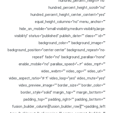
hundred_percent_height=”no”
hundred_percent_height_scroll=”no”
hundred_percent_height_center_content=”yes”
equal_height_columns=”no” menu_anchor=””
hide_on_mobile=”small-visibility,medium-visibility,large-
visibility” status=”published” publish_date=”” class=”” id=””
background_color=”” background_image=””
background_position=”center center” background_repeat=”no-
repeat” fade=”no” background_parallax=”none”
enable_mobile=”no” parallax_speed=”0.3″ video_mp4=””
video_webm=”” video_ogv=”” video_url=””
video_aspect_ratio=”16:9″ video_loop=”yes” video_mute=”yes”
video_preview_image=”” border_size=”” border_color=””
border_style=”solid” margin_top=”” margin_bottom=””
padding_top=”” padding_right=”” padding_bottom=””
padding_left=””][fusion_builder_row][fusion_builder_column