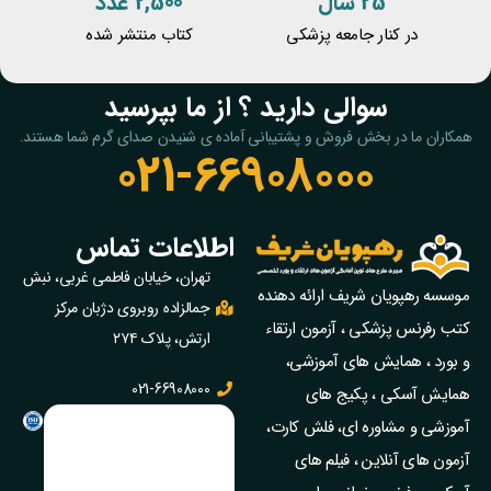
25 سال
2,500 عدد
در کنار جامعه پزشکی
کتاب منتشر شده
سوالی دارید ؟ از ما بپرسید
همکاران ما در بخش فروش و پشتیبانی آماده ی شنیدن صدای گرم شما هستند.
021-66908000
اطلاعات تماس
تهران، خیابان فاطمی غربی، نبش
موسسه رهپویان شریف ارائه دهنده
جمالزاده روبروی دژبان مرکز
کتب رفرنس پزشکی ، آزمون ارتقاء
ارتش، پلاک ۲۷۴
و بورد ، همایش های آموزشی،
021-66908000
همایش آسکی ، پکیج‌ های
آموزشی و مشاوره‌ ای، فلش کارت،
آزمون‌ های آنلاین ، فیلم‌ های