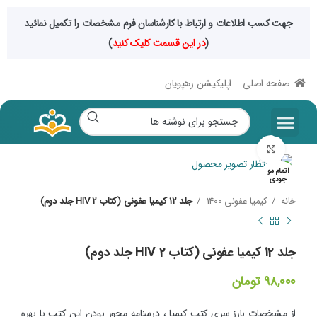
جهت کسب اطلاعات و ارتباط با کارشناسان فرم مشخصات را تکمیل نمائید
(
در این قسمت کلیک کنید
)
صفحه اصلی
اپلیکیشن رهپویان
صفحه اصلی
مقالات سایت
حراجی فصلی
محصولات دیجیتال
رشته های تخصصی
بزرگنمایی تصویر
اتمام مو
جودی
خانه
کیمیا عفونی 1400
جلد 12 کیمیا عفونی (کتاب HIV 2 جلد دوم)
جلد 12 کیمیا عفونی (کتاب HIV 2 جلد دوم)
۹۸,۰۰۰
تومان
از مشخصات بارز سری کتب کیمیا ، درسنامه محور بودن این کتب با بهره