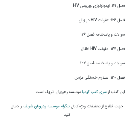
فصل 121: ایمونولوژی ویروس
HIV
فصل 126: عفونت
HIV
در زنان
سوالات و پاسخنامه فصل 126
فصل 127: عفونت
HIV
اطفال
سوالات و پاسخنامه فصل 127
فصل 130: سندرم خستگی مزمن
این کتاب از
سری کتب کیمیا
موسسه رهپویان شریف است.
جهت اطلاع از تخفیفات ویژه کانال
تلگرام موسسه رهپویان شریف
را دنبال
کنید