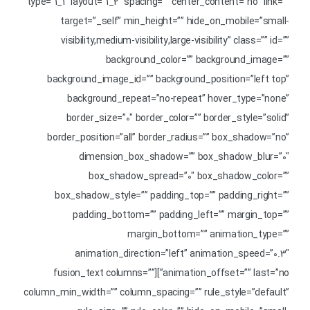
type=”1_1″ layout=”1_2″ spacing=”” center_content=”no” link=””
target=”_self” min_height=”” hide_on_mobile=”small-
visibility,medium-visibility,large-visibility” class=”” id=””
background_color=”” background_image=””
background_image_id=”” background_position=”left top”
background_repeat=”no-repeat” hover_type=”none”
border_size=”0″ border_color=”” border_style=”solid”
border_position=”all” border_radius=”” box_shadow=”no”
dimension_box_shadow=”” box_shadow_blur=”0″
box_shadow_spread=”0″ box_shadow_color=””
box_shadow_style=”” padding_top=”” padding_right=””
padding_bottom=”” padding_left=”” margin_top=””
margin_bottom=”” animation_type=””
animation_direction=”left” animation_speed=”0.3″
animation_offset=”” last=”no”][fusion_text columns=””
column_min_width=”” column_spacing=”” rule_style=”default”