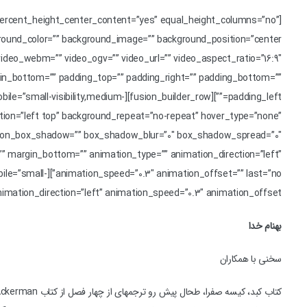
_percent_height_center_content=”yes” equal_height_columns=”no”
ackground_color=”” background_image=”” background_position=”center
deo_webm=”” video_ogv=”” video_url=”” video_aspect_ratio=”16:9″
gin_bottom=”” padding_top=”” padding_right=”” padding_bottom=””
e_on_mobile=”small-visibility,medium-
sition=”left top” background_repeat=”no-repeat” hover_type=”none”
mension_box_shadow=”” box_shadow_blur=”0″ box_shadow_spread=”0″
” margin_bottom=”” animation_type=”” animation_direction=”left”
n_mobile=”small-
 animation_direction=”left” animation_speed=”0.3″ animation_offset=””]
به‏نام خدا
سخنی با همکاران