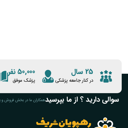
25 سال
50,000 نفر
در کنار جامعه پزشکی
پزشک موفق
سوالی دارید ؟ از ما بپرسید
همکاران ما در بخش فروش و پ