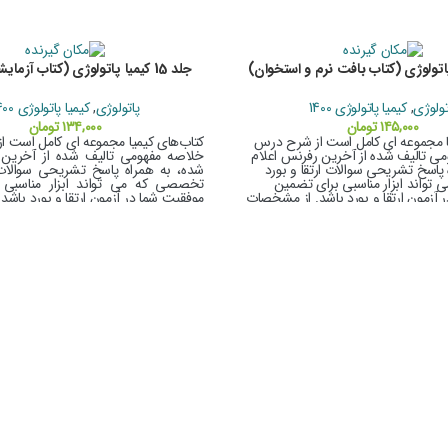
اتمام م
جلد 15 کیمیا پاتولوژی (کتاب آزمایشگاه بالینی)
وجودی
تولوژی
,
کیمیا پاتولوژی 1400
پاتولوژی
,
کیمیا پاتولوژی 1400
۱۴۵,۰۰۰
تومان
۱۳۴,۰۰۰
تومان
ا مجموعه ای کامل است از شرح درس
کتاب‌های کیمیا مجموعه ای کامل است 
ی تالیف شده از آخرین رفرنس اعلام
خلاصه مفهومی تالیف شده از آخرین 
 پاسخ تشریحی سوالات ارتقا و بورد
شده، به همراه پاسخ تشریحی سوالات ا
واند ابزار مناسبی برای تضمین
تخصصی که می تواند ابزار مناسبی 
 آزمون ارتقا و بورد باشد. از مشخصات
موفقیت شما در آزمون ارتقا و بورد باشد.
یمیا می‌توان به موارد زیر اشاره کرد: –
از مشخصات بارز کتاب‌های کیمیا می‌توان
 های برتر بورد تخصصی و اساتید و
اشاره کرد:
شگاه ها هستند. – تالیف و ترجمه‌ای
 از ویژگی‌های برجسته آنهاست و باعث
– مولفان از رتبه های برتر بورد تخصص
ردی که نیاز به شرح بیشتری دارند
هیئت علمی دانشگاه ها هستند. – تالی
نکات مبهمی برای مخاطبان باقی
بودنِ کتاب‌ها از ویژگی‌های برجسته آ
ز هر مبحث، سوالات ارتقا و بورد آن
می‌شود که مواردی که نیاز به شرح ب
 پاسخ تشریحی در دسترس قرار گرفته
بررسی شوند و نکات مبهمی برای مخ
ن می توانند به وسیله آنها نقاط
نماند. – بعد از هر مبحث، سوالات ارت
د را متوجه شوند. این مجموعه برای
مبحث همراه با پاسخ تشریحی در دسترس
رشته های مختلف، بین ۱۱ تا ۳۶ جلد، به صورت
است که داوطلبان می توانند به وسیل
وری و تدوین می‌گردد. کتاب‌ها به
ضعف و قوت خود را متوجه شوند.
قبل از برگزاری آزمون‌های ارتقاء تکمیل
 تدریجی از زمان ثبت نام، به دست
د رسید.
جلد، به صورت اختصاصی جمع آور
می‌گردد. کتاب‌ها به مرور زمان و تا قب
آزمون‌های ارتقاء تکمیل شده و به صو