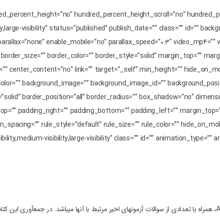
dred_percent_height=”no” hundred_percent_height_scroll=”no” hundred
y,large-visibility” status=”published” publish_date=”” class=”” id=”” b
rallax=”none” enable_mobile=”no” parallax_speed=”0.3″ video_mp4=”” vi
border_size=”” border_color=”” border_style=”solid” margin_top=”” mar
_1″ layout=”1_2″ spacing=”” center_content=”no” link=”” target=”_self” min_height=”” hid
round_color=”” background_image=”” background_image_id=”” background_po
le=”solid” border_position=”all” border_radius=”” box_shadow=”no” di
p=”” padding_right=”” padding_bottom=”” padding_left=”” margin_top=”
s=”” column_min_width=”” column_spacing=”” rule_style=”default” rule_size=”” rule_color=”” hide_o
sibility,medium-visibility,large-visibility” class=”” id=”” animation_type=””
کتاب کبد، کیسه صفرا، طحال پیش رو ترجمه‏ای از چهار فصل از کتاب Ackerman، همراه با تعدادی از سوالات آزمون‏های اخیر مرتب