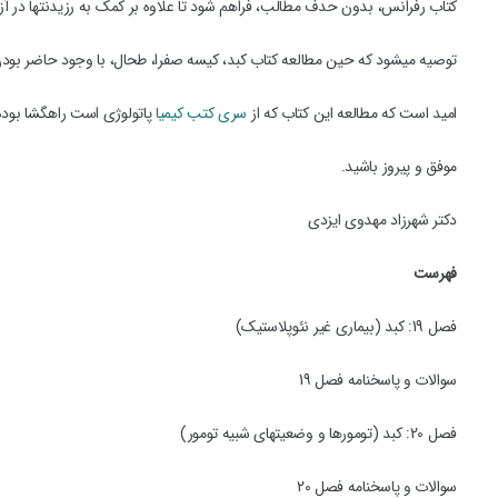
کتاب رفرانس، بدون حدف مطالب، فراهم شود تا علاوه بر کمک به رزیدنت‏ها در آزم
توصیه می‏شود که حین مطالعه کتاب کبد، کیسه صفرا، طحال، با وجود حاضر بودن
امید است که مطالعه این کتاب که از
سری کتب کیمیا
پاتولوژی است راهگشا بوده 
موفق و پیروز باشید.
دکتر شهرزاد مهدوی ایزدی
فهرست
فصل 19: کبد (بیماری غیر نئوپلاستیک)
سوالات و پاسخنامه فصل 19
فصل 20: کبد (تومورها و وضعیت‏های شبیه تومور)
سوالات و پاسخنامه فصل 20