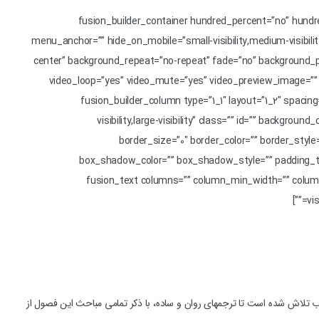
[fusion_builder_container hundred_percent=”no” hun
menu_anchor=”” hide_on_mobile=”small-visibility,medium-visibilit
center” background_repeat=”no-repeat” fade=”no” background_pa
video_loop=”yes” video_mute=”yes” video_preview_image=”” 
padding_left=””][fusion_builder_row][fusion_builder_column type=”1
visibility,large-visibility” class=”” id=”” backg
border_size=”0″ border_color=”” border_sty
box_shadow_color=”” box_shadow_style=”” padding_to
animation_speed=”0.3″ animation_offset=”” last=”no”][fusion_text column
vi
ط با آن‏ها می‏باشد. در جمع‏آوری این کتاب تلاش شده است تا ترجمه‏ای روان و ساده، با ذکر تمامی مباحث این فصول از