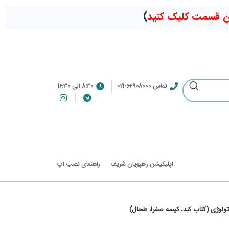
ین قسمت کلیک کنید
)
تماس 66908000-021
8:30 الی 16:30
اپلیکیشن رهپویان شریف
راهنمای نصب اپ