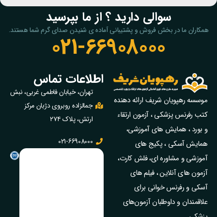
سوالی دارید ؟ از ما بپرسید
همکاران ما در بخش فروش و پشتیبانی آماده ی شنیدن صدای گرم شما هستند.
021-66908000
اطلاعات تماس
تهران، خیابان فاطمی غربی، نبش
موسسه رهپویان شریف ارائه دهنده
جمالزاده روبروی دژبان مرکز
کتب رفرنس پزشکی ، آزمون ارتقاء
ارتش، پلاک ۲۷۴
و بورد ، همایش های آموزشی،
021-66908000
همایش آسکی ، پکیج‌ های
آموزشی و مشاوره‌ ای، فلش کارت،
آزمون‌ های آنلاین ، فیلم‌ های
آسکی و رفرنس خوانی برای
علاقمندان و داوطلبان آزمون‌های
پزشکی