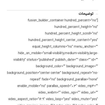
توضیحات
[fusion_builder_container hundred_percent=”no”
hundred_percent_height=”no”
hundred_percent_height_scroll=”no”
hundred_percent_height_center_content=”yes”
equal_height_columns=”no” menu_anchor=””
hide_on_mobile=”small-visibility,medium-visibility,large-
visibility” status=”published” publish_date=”” class=”” id=””
background_color=”” background_image=””
background_position=”center center” background_repeat=”no-
repeat” fade=”no” background_parallax=”none”
enable_mobile=”no” parallax_speed=”0.3″ video_mp4=””
video_webm=”” video_ogv=”” video_url=””
video_aspect_ratio=”16:9″ video_loop=”yes” video_mute=”yes”