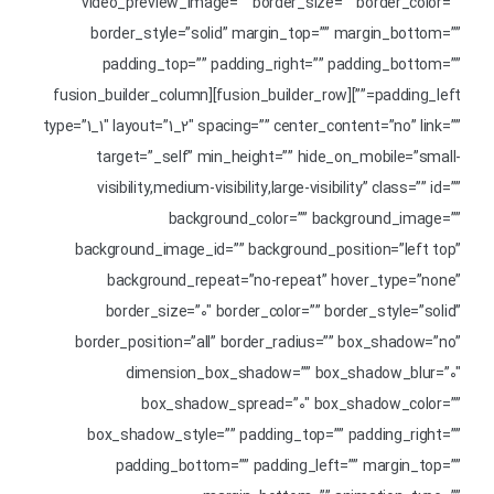
video_preview_image=”” border_size=”” border_color=””
border_style=”solid” margin_top=”” margin_bottom=””
padding_top=”” padding_right=”” padding_bottom=””
padding_left=””][fusion_builder_row][fusion_builder_column
type=”1_1″ layout=”1_2″ spacing=”” center_content=”no” link=””
target=”_self” min_height=”” hide_on_mobile=”small-
visibility,medium-visibility,large-visibility” class=”” id=””
background_color=”” background_image=””
background_image_id=”” background_position=”left top”
background_repeat=”no-repeat” hover_type=”none”
border_size=”0″ border_color=”” border_style=”solid”
border_position=”all” border_radius=”” box_shadow=”no”
dimension_box_shadow=”” box_shadow_blur=”0″
box_shadow_spread=”0″ box_shadow_color=””
box_shadow_style=”” padding_top=”” padding_right=””
padding_bottom=”” padding_left=”” margin_top=””