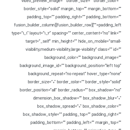
video_preview_image=”” border_size=”” border_color=””
border_style=”solid” margin_top=”” margin_bottom=””
padding_top=”” padding_right=”” padding_bottom=””
padding_left=””][fusion_builder_row][fusion_builder_column
type=”1_1″ layout=”1_2″ spacing=”” center_content=”no” link=””
target=”_self” min_height=”” hide_on_mobile=”small-
visibility,medium-visibility,large-visibility” class=”” id=””
background_color=”” background_image=””
background_image_id=”” background_position=”left top”
background_repeat=”no-repeat” hover_type=”none”
border_size=”0″ border_color=”” border_style=”solid”
border_position=”all” border_radius=”” box_shadow=”no”
dimension_box_shadow=”” box_shadow_blur=”0″
box_shadow_spread=”0″ box_shadow_color=””
box_shadow_style=”” padding_top=”” padding_right=””
padding_bottom=”” padding_left=”” margin_top=””