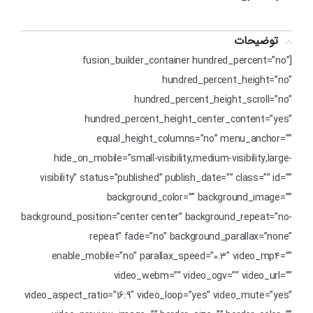
توضیحات
[fusion_builder_container hundred_percent=”no”
hundred_percent_height=”no”
hundred_percent_height_scroll=”no”
hundred_percent_height_center_content=”yes”
equal_height_columns=”no” menu_anchor=””
hide_on_mobile=”small-visibility,medium-visibility,large-
visibility” status=”published” publish_date=”” class=”” id=””
background_color=”” background_image=””
background_position=”center center” background_repeat=”no-
repeat” fade=”no” background_parallax=”none”
enable_mobile=”no” parallax_speed=”0.3″ video_mp4=””
video_webm=”” video_ogv=”” video_url=””
video_aspect_ratio=”16:9″ video_loop=”yes” video_mute=”yes”