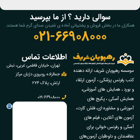
سوالی دارید ؟ از ما بپرسید
همکاران ما در بخش فروش و پشتیبانی آماده ی شنیدن صدای گرم شما هستند.
021-66908000
اطلاعات تماس
تهران، خیابان فاطمی غربی، نبش
موسسه رهپویان شریف ارائه دهنده
جمالزاده روبروی دژبان مرکز
کتب رفرنس پزشکی ، آزمون ارتقاء
ارتش، پلاک ۲۷۴
و بورد ، همایش های آموزشی،
021-66908000
همایش آسکی ، پکیج‌ های
آموزشی و مشاوره‌ ای، فلش کارت،
آزمون‌ های آنلاین ، فیلم‌ های
آسکی و رفرنس خوانی برای
علاقمندان و داوطلبان آزمون‌های