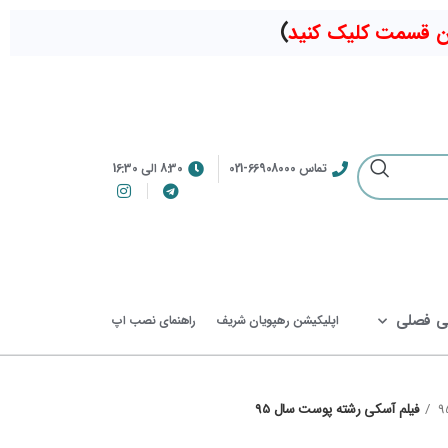
ین قسمت کلیک کنید
)
تماس 66908000-021
8:30 الی 16:30
ی فصلی
اپلیکیشن رهپویان شریف
راهنمای نصب اپ
فیلم آسکی رشته پوست سال 95