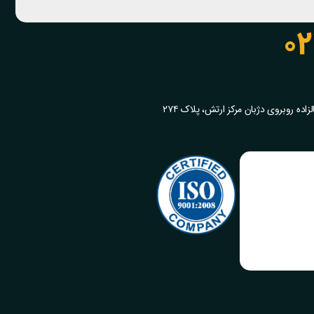
02
ده روبروی دژبان مرکز ارتش، پلاک ۲۷۴