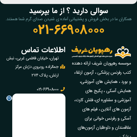
سوالی دارید ؟ از ما بپرسید
همکاران ما در بخش فروش و پشتیبانی آماده ی شنیدن صدای گرم شما هستند.
021-66908000
اطلاعات تماس
تهران، خیابان فاطمی غربی، نبش
موسسه رهپویان شریف ارائه دهنده
جمالزاده روبروی دژبان مرکز
کتب رفرنس پزشکی ، آزمون ارتقاء
ارتش، پلاک ۲۷۴
و بورد ، همایش های آموزشی،
021-66908000
همایش آسکی ، پکیج‌ های
آموزشی و مشاوره‌ ای، فلش کارت،
آزمون‌ های آنلاین ، فیلم‌ های
آسکی و رفرنس خوانی برای
علاقمندان و داوطلبان آزمون‌های
پزشکی