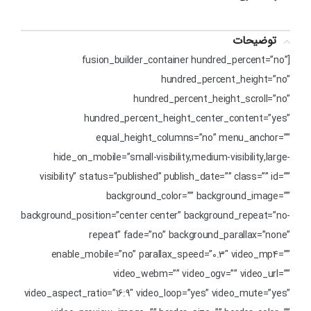
توضیحات
[fusion_builder_container hundred_percent=”no”
hundred_percent_height=”no”
hundred_percent_height_scroll=”no”
hundred_percent_height_center_content=”yes”
equal_height_columns=”no” menu_anchor=””
hide_on_mobile=”small-visibility,medium-visibility,large-
visibility” status=”published” publish_date=”” class=”” id=””
background_color=”” background_image=””
background_position=”center center” background_repeat=”no-
repeat” fade=”no” background_parallax=”none”
enable_mobile=”no” parallax_speed=”0.3″ video_mp4=””
video_webm=”” video_ogv=”” video_url=””
video_aspect_ratio=”16:9″ video_loop=”yes” video_mute=”yes”