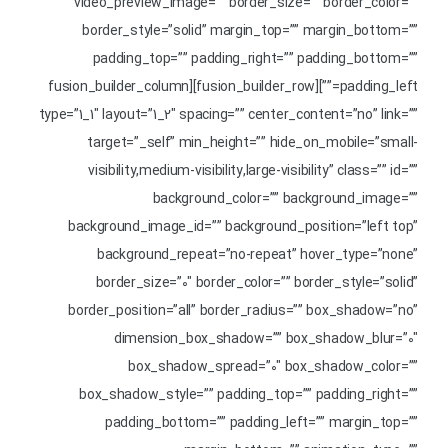
video_preview_image=”” border_size=”” border_color=””
border_style=”solid” margin_top=”” margin_bottom=””
padding_top=”” padding_right=”” padding_bottom=””
padding_left=””][fusion_builder_row][fusion_builder_column
type=”1_1″ layout=”1_2″ spacing=”” center_content=”no” link=””
target=”_self” min_height=”” hide_on_mobile=”small-
visibility,medium-visibility,large-visibility” class=”” id=””
background_color=”” background_image=””
background_image_id=”” background_position=”left top”
background_repeat=”no-repeat” hover_type=”none”
border_size=”0″ border_color=”” border_style=”solid”
border_position=”all” border_radius=”” box_shadow=”no”
dimension_box_shadow=”” box_shadow_blur=”0″
box_shadow_spread=”0″ box_shadow_color=””
box_shadow_style=”” padding_top=”” padding_right=””
padding_bottom=”” padding_left=”” margin_top=””