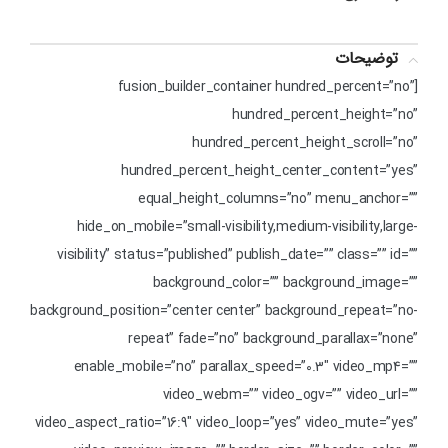
توضیحات
[fusion_builder_container hundred_percent=”no”
hundred_percent_height=”no”
hundred_percent_height_scroll=”no”
hundred_percent_height_center_content=”yes”
equal_height_columns=”no” menu_anchor=””
hide_on_mobile=”small-visibility,medium-visibility,large-
visibility” status=”published” publish_date=”” class=”” id=””
background_color=”” background_image=””
background_position=”center center” background_repeat=”no-
repeat” fade=”no” background_parallax=”none”
enable_mobile=”no” parallax_speed=”0.3″ video_mp4=””
video_webm=”” video_ogv=”” video_url=””
video_aspect_ratio=”16:9″ video_loop=”yes” video_mute=”yes”