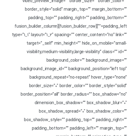
video_preview_image=”” border_size=”” border_color=””
border_style=”solid” margin_top=”” margin_bottom=””
padding_top=”” padding_right=”” padding_bottom=””
padding_left=””][fusion_builder_row][fusion_builder_column
type=”1_1″ layout=”1_2″ spacing=”” center_content=”no” link=””
target=”_self” min_height=”” hide_on_mobile=”small-
visibility,medium-visibility,large-visibility” class=”” id=””
background_color=”” background_image=””
background_image_id=”” background_position=”left top”
background_repeat=”no-repeat” hover_type=”none”
border_size=”0″ border_color=”” border_style=”solid”
border_position=”all” border_radius=”” box_shadow=”no”
dimension_box_shadow=”” box_shadow_blur=”0″
box_shadow_spread=”0″ box_shadow_color=””
box_shadow_style=”” padding_top=”” padding_right=””
padding_bottom=”” padding_left=”” margin_top=””