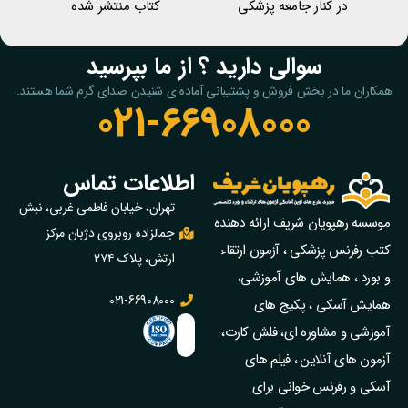
در کنار جامعه پزشکی
کتاب منتشر شده
سوالی دارید ؟ از ما بپرسید
همکاران ما در بخش فروش و پشتیبانی آماده ی شنیدن صدای گرم شما هستند.
021-66908000
اطلاعات تماس
تهران، خیابان فاطمی غربی، نبش
موسسه رهپویان شریف ارائه دهنده
جمالزاده روبروی دژبان مرکز
کتب رفرنس پزشکی ، آزمون ارتقاء
ارتش، پلاک ۲۷۴
و بورد ، همایش های آموزشی،
021-66908000
همایش آسکی ، پکیج‌ های
آموزشی و مشاوره‌ ای، فلش کارت،
آزمون‌ های آنلاین ، فیلم‌ های
آسکی و رفرنس خوانی برای