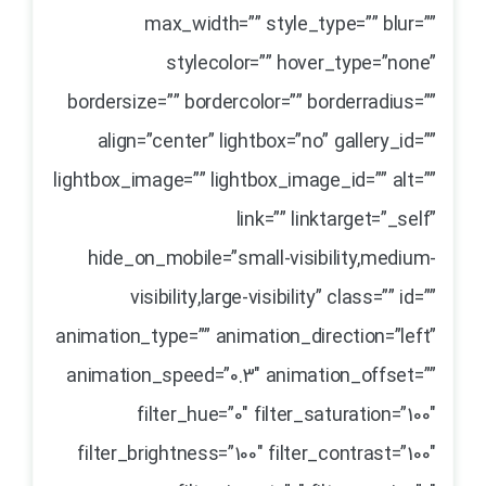
max_width=”” style_type=”” blur=””
stylecolor=”” hover_type=”none”
bordersize=”” bordercolor=”” borderradius=””
align=”center” lightbox=”no” gallery_id=””
lightbox_image=”” lightbox_image_id=”” alt=””
link=”” linktarget=”_self”
hide_on_mobile=”small-visibility,medium-
visibility,large-visibility” class=”” id=””
animation_type=”” animation_direction=”left”
animation_speed=”0.3″ animation_offset=””
filter_hue=”0″ filter_saturation=”100″
filter_brightness=”100″ filter_contrast=”100″