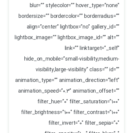
blur=”” stylecolor=”” hover_type=”none”
bordersize=”” bordercolor=”” borderradius=””
align=”center” lightbox=”no” gallery_id=””
lightbox_image=”” lightbox_image_id=”” alt=””
link=”” linktarget=”_self”
hide_on_mobile=”small-visibility,medium-
visibility,large-visibility” class=”” id=””
animation_type=”” animation_direction=”left”
animation_speed=”0.3″ animation_offset=””
filter_hue=”0″ filter_saturation=”100″
filter_brightness=”100″ filter_contrast=”100″
filter_invert=”0″ filter_sepia=”0″