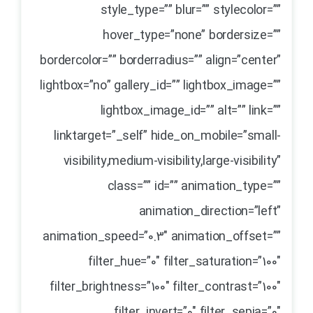
style_type=”” blur=”” stylecolor=””
hover_type=”none” bordersize=””
bordercolor=”” borderradius=”” align=”center”
lightbox=”no” gallery_id=”” lightbox_image=””
lightbox_image_id=”” alt=”” link=””
linktarget=”_self” hide_on_mobile=”small-
visibility,medium-visibility,large-visibility”
class=”” id=”” animation_type=””
animation_direction=”left”
animation_speed=”0.3″ animation_offset=””
filter_hue=”0″ filter_saturation=”100″
filter_brightness=”100″ filter_contrast=”100″
filter_invert=”0″ filter_sepia=”0″