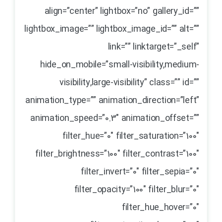
align=”center” lightbox=”no” gallery_id=””
lightbox_image=”” lightbox_image_id=”” alt=””
link=”” linktarget=”_self”
hide_on_mobile=”small-visibility,medium-
visibility,large-visibility” class=”” id=””
animation_type=”” animation_direction=”left”
animation_speed=”0.3″ animation_offset=””
filter_hue=”0″ filter_saturation=”100″
filter_brightness=”100″ filter_contrast=”100″
filter_invert=”0″ filter_sepia=”0″
filter_opacity=”100″ filter_blur=”0″
filter_hue_hover=”0″