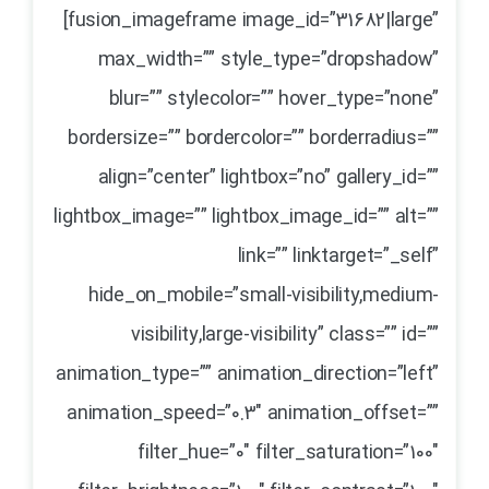
[fusion_imageframe image_id=”31682|large”
max_width=”” style_type=”dropshadow”
blur=”” stylecolor=”” hover_type=”none”
bordersize=”” bordercolor=”” borderradius=””
align=”center” lightbox=”no” gallery_id=””
lightbox_image=”” lightbox_image_id=”” alt=””
link=”” linktarget=”_self”
hide_on_mobile=”small-visibility,medium-
visibility,large-visibility” class=”” id=””
animation_type=”” animation_direction=”left”
animation_speed=”0.3″ animation_offset=””
filter_hue=”0″ filter_saturation=”100″