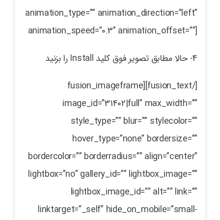
animation_type=”” animation_direction=”left”
animation_speed=”0.3″ animation_offset=””]
4- حالا مطابق تصویر فوق کلید Install را بزنید
[/fusion_text][fusion_imageframe
image_id=”31402|full” max_width=””
style_type=”” blur=”” stylecolor=””
hover_type=”none” bordersize=””
bordercolor=”” borderradius=”” align=”center”
lightbox=”no” gallery_id=”” lightbox_image=””
lightbox_image_id=”” alt=”” link=””
linktarget=”_self” hide_on_mobile=”small-