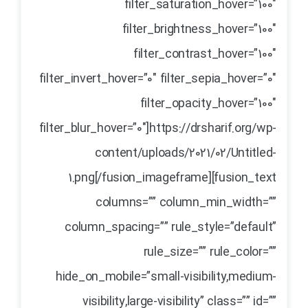
filter_saturation_hover=”100″
filter_brightness_hover=”100″
filter_contrast_hover=”100″
filter_invert_hover=”0″ filter_sepia_hover=”0″
filter_opacity_hover=”100″
filter_blur_hover=”0″]https://drsharif.org/wp-
content/uploads/2021/02/Untitled-
1.png[/fusion_imageframe][fusion_text
columns=”” column_min_width=””
column_spacing=”” rule_style=”default”
rule_size=”” rule_color=””
hide_on_mobile=”small-visibility,medium-
visibility,large-visibility” class=”” id=””