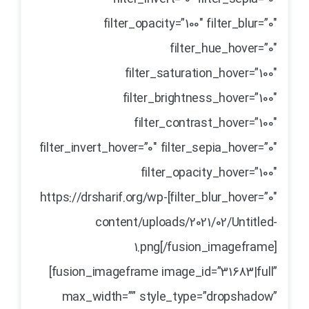
filter_opacity=”100″ filter_blur=”0″
filter_hue_hover=”0″
filter_saturation_hover=”100″
filter_brightness_hover=”100″
filter_contrast_hover=”100″
filter_invert_hover=”0″ filter_sepia_hover=”0″
filter_opacity_hover=”100″
filter_blur_hover=”0″]https://drsharif.org/wp-
content/uploads/2021/02/Untitled-
1.png[/fusion_imageframe]
[fusion_imageframe image_id=”31683|full”
max_width=”” style_type=”dropshadow”