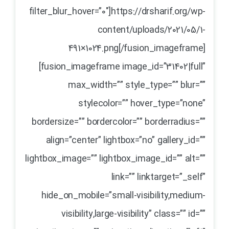
filter_blur_hover=”0″]https://drsharif.org/wp-
content/uploads/2021/05/1-
491×1024.png[/fusion_imageframe]
[fusion_imageframe image_id=”31402|full”
max_width=”” style_type=”” blur=””
stylecolor=”” hover_type=”none”
bordersize=”” bordercolor=”” borderradius=””
align=”center” lightbox=”no” gallery_id=””
lightbox_image=”” lightbox_image_id=”” alt=””
link=”” linktarget=”_self”
hide_on_mobile=”small-visibility,medium-
visibility,large-visibility” class=”” id=””