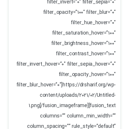
filter_invert=”0″ filter_sepia=”0″
filter_opacity=”100″ filter_blur=”0″
filter_hue_hover=”0″
filter_saturation_hover=”100″
filter_brightness_hover=”100″
filter_contrast_hover=”100″
filter_invert_hover=”0″ filter_sepia_hover=”0″
filter_opacity_hover=”100″
filter_blur_hover=”0″]https://drsharif.org/wp-
content/uploads/2021/02/Untitled-
1.png[/fusion_imageframe][fusion_text
columns=”” column_min_width=””
column_spacing=”” rule_style=”default”