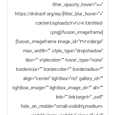
filter_opacity_hover=”100″
filter_blur_hover=”0″]https://drsharif.org/wp-
content/uploads/2021/02/Untitled-
1.png[/fusion_imageframe]
[fusion_imageframe image_id=”31681|large”
max_width=”” style_type=”dropshadow”
blur=”” stylecolor=”” hover_type=”none”
bordersize=”” bordercolor=”” borderradius=””
align=”center” lightbox=”no” gallery_id=””
lightbox_image=”” lightbox_image_id=”” alt=””
link=”” linktarget=”_self”
hide_on_mobile=”small-visibility,medium-