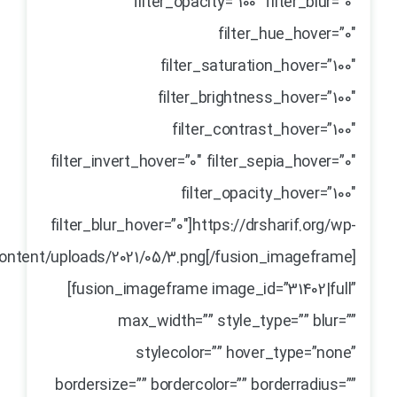
filter_opacity=”100″ filter_blur=”0″
filter_hue_hover=”0″
filter_saturation_hover=”100″
filter_brightness_hover=”100″
filter_contrast_hover=”100″
filter_invert_hover=”0″ filter_sepia_hover=”0″
filter_opacity_hover=”100″
filter_blur_hover=”0″]https://drsharif.org/wp-
ontent/uploads/2021/05/3.png[/fusion_imageframe]
[fusion_imageframe image_id=”31402|full”
max_width=”” style_type=”” blur=””
stylecolor=”” hover_type=”none”
bordersize=”” bordercolor=”” borderradius=””