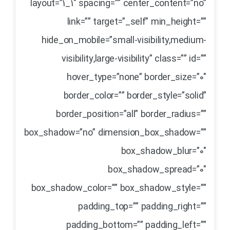
layout=”1_1″ spacing=”” center_content=”no”
link=”” target=”_self” min_height=””
hide_on_mobile=”small-visibility,medium-
visibility,large-visibility” class=”” id=””
hover_type=”none” border_size=”0″
border_color=”” border_style=”solid”
border_position=”all” border_radius=””
box_shadow=”no” dimension_box_shadow=””
box_shadow_blur=”0″
box_shadow_spread=”0″
box_shadow_color=”” box_shadow_style=””
padding_top=”” padding_right=””
padding_bottom=”” padding_left=””