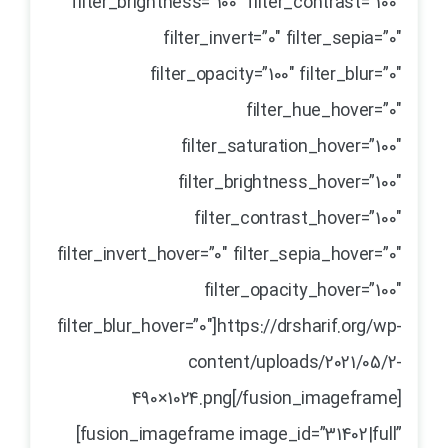
filter_brightness=”100″ filter_contrast=”100″
filter_invert=”0″ filter_sepia=”0″
filter_opacity=”100″ filter_blur=”0″
filter_hue_hover=”0″
filter_saturation_hover=”100″
filter_brightness_hover=”100″
filter_contrast_hover=”100″
filter_invert_hover=”0″ filter_sepia_hover=”0″
filter_opacity_hover=”100″
filter_blur_hover=”0″]https://drsharif.org/wp-
content/uploads/2021/05/2-
490×1024.png[/fusion_imageframe]
[fusion_imageframe image_id=”31402|full”