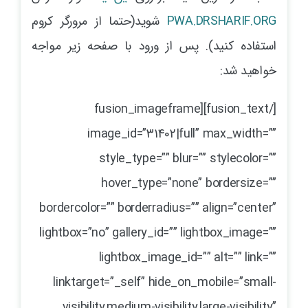
PWA.DRSHARIF.ORG
شوید(حتما از مرورگر کروم
استفاده کنید). پس از ورود با صفحه زیر مواجه
خواهید شد:
[/fusion_text][fusion_imageframe
image_id=”31402|full” max_width=””
style_type=”” blur=”” stylecolor=””
hover_type=”none” bordersize=””
bordercolor=”” borderradius=”” align=”center”
lightbox=”no” gallery_id=”” lightbox_image=””
lightbox_image_id=”” alt=”” link=””
linktarget=”_self” hide_on_mobile=”small-
visibility,medium-visibility,large-visibility”