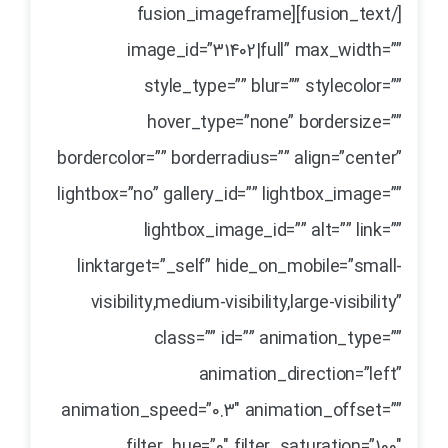
[/fusion_text][fusion_imageframe
image_id=”31402|full” max_width=””
style_type=”” blur=”” stylecolor=””
hover_type=”none” bordersize=””
bordercolor=”” borderradius=”” align=”center”
lightbox=”no” gallery_id=”” lightbox_image=””
lightbox_image_id=”” alt=”” link=””
linktarget=”_self” hide_on_mobile=”small-
visibility,medium-visibility,large-visibility”
class=”” id=”” animation_type=””
animation_direction=”left”
animation_speed=”0.3″ animation_offset=””
filter_hue=”0″ filter_saturation=”100″