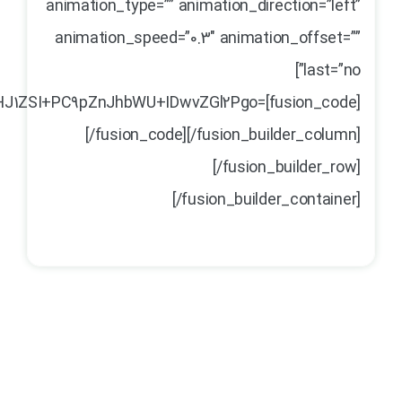
animation_type=”” animation_direction=”left”
animation_speed=”0.3″ animation_offset=””
last=”no”]
HJ1ZSI+PC9pZnJhbWU+IDwvZGl2Pgo=
[/fusion_code][/fusion_builder_column]
[/fusion_builder_row]
[/fusion_builder_container]