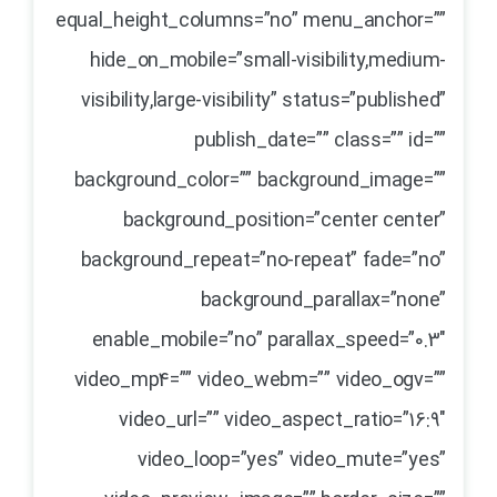
equal_height_columns=”no” menu_anchor=””
hide_on_mobile=”small-visibility,medium-
visibility,large-visibility” status=”published”
publish_date=”” class=”” id=””
background_color=”” background_image=””
background_position=”center center”
background_repeat=”no-repeat” fade=”no”
background_parallax=”none”
enable_mobile=”no” parallax_speed=”0.3″
video_mp4=”” video_webm=”” video_ogv=””
video_url=”” video_aspect_ratio=”16:9″
video_loop=”yes” video_mute=”yes”