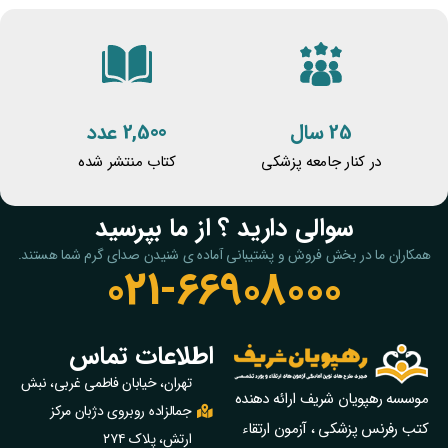
25 سال
2,500 عدد
در کنار جامعه پزشکی
کتاب منتشر شده
سوالی دارید ؟ از ما بپرسید
همکاران ما در بخش فروش و پشتیبانی آماده ی شنیدن صدای گرم شما هستند.
021-66908000
اطلاعات تماس
تهران، خیابان فاطمی غربی، نبش
موسسه رهپویان شریف ارائه دهنده
جمالزاده روبروی دژبان مرکز
کتب رفرنس پزشکی ، آزمون ارتقاء
ارتش، پلاک ۲۷۴