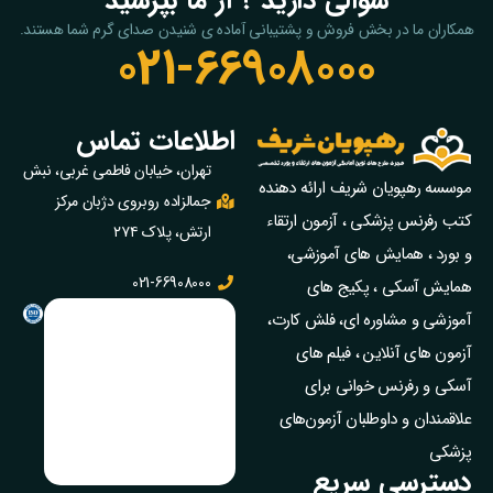
سوالی دارید ؟ از ما بپرسید
همکاران ما در بخش فروش و پشتیبانی آماده ی شنیدن صدای گرم شما هستند.
021-66908000
اطلاعات تماس
تهران، خیابان فاطمی غربی، نبش
موسسه رهپویان شریف ارائه دهنده
جمالزاده روبروی دژبان مرکز
کتب رفرنس پزشکی ، آزمون ارتقاء
ارتش، پلاک ۲۷۴
و بورد ، همایش های آموزشی،
021-66908000
همایش آسکی ، پکیج‌ های
آموزشی و مشاوره‌ ای، فلش کارت،
آزمون‌ های آنلاین ، فیلم‌ های
آسکی و رفرنس خوانی برای
علاقمندان و داوطلبان آزمون‌های
پزشکی
دسترسی سریع