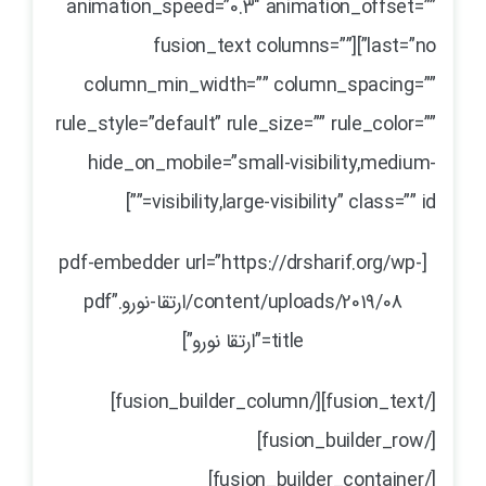
animation_speed=”0.3″ animation_offset=””
last=”no”][fusion_text columns=””
column_min_width=”” column_spacing=””
rule_style=”default” rule_size=”” rule_color=””
hide_on_mobile=”small-visibility,medium-
visibility,large-visibility” class=”” id=””]
[pdf-embedder url=”https://drsharif.org/wp-
content/uploads/2019/08/ارتقا-نورو.pdf”
title=”ارتقا نورو”]
[/fusion_text][/fusion_builder_column]
[/fusion_builder_row]
[/fusion_builder_container]