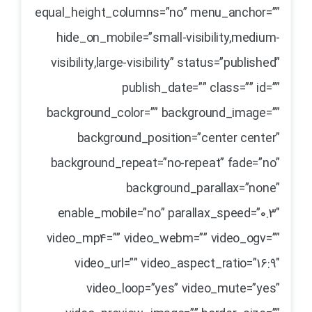
equal_height_columns=”no” menu_anchor=””
hide_on_mobile=”small-visibility,medium-
visibility,large-visibility” status=”published”
publish_date=”” class=”” id=””
background_color=”” background_image=””
background_position=”center center”
background_repeat=”no-repeat” fade=”no”
background_parallax=”none”
enable_mobile=”no” parallax_speed=”0.3″
video_mp4=”” video_webm=”” video_ogv=””
video_url=”” video_aspect_ratio=”16:9″
video_loop=”yes” video_mute=”yes”