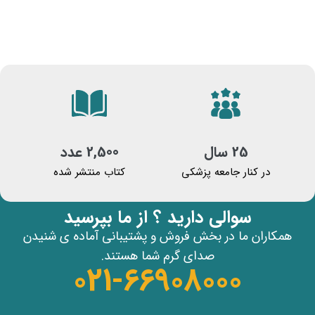
25 سال
2,500 عدد
در کنار جامعه پزشکی
کتاب منتشر شده
سوالی دارید ؟ از ما بپرسید
همکاران ما در بخش فروش و پشتیبانی آماده ی شنیدن
صدای گرم شما هستند.
021-66908000