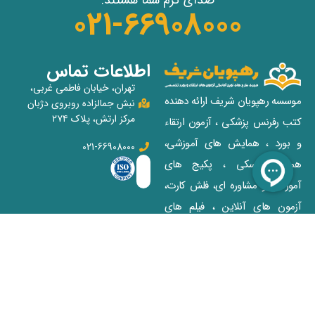
021-66908000
اطلاعات تماس
تهران، خیابان فاطمی غربی،
موسسه رهپویان شریف ارائه دهنده
نبش جمالزاده روبروی دژبان
مرکز ارتش، پلاک ۲۷۴
کتب رفرنس پزشکی ، آزمون ارتقاء
و بورد ، همایش های آموزشی،
021-66908000
همایش آسکی ، پکیج‌ های
آموزشی و مشاوره‌ ای، فلش کارت،
آزمون‌ های آنلاین ، فیلم‌ های
آسکی و رفرنس خوانی برای
علاقمندان و داوطلبان آزمون‌های
پزشکی
دسترسی سریع
فروشگاه اینترنتی