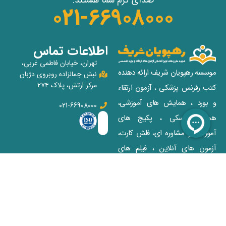
021-66908000
اطلاعات تماس
تهران، خیابان فاطمی غربی،
موسسه رهپویان شریف ارائه دهنده
نبش جمالزاده روبروی دژبان
مرکز ارتش، پلاک ۲۷۴
کتب رفرنس پزشکی ، آزمون ارتقاء
و بورد ، همایش های آموزشی،
021-66908000
همایش آسکی ، پکیج‌ های
آموزشی و مشاوره‌ ای، فلش کارت،
آزمون‌ های آنلاین ، فیلم‌ های
آسکی و رفرنس خوانی برای
علاقمندان و داوطلبان آزمون‌های
پزشکی
دسترسی سریع
فروشگاه اینترنتی